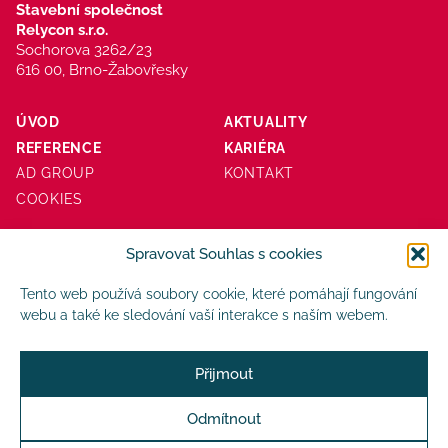
Stavební společnost
Relycon s.r.o.
Sochorova 3262/23
616 00, Brno-Žabovřesky
ÚVOD
AKTUALITY
REFERENCE
KARIÉRA
AD GROUP
KONTAKT
COOKIES
Spravovat Souhlas s cookies
Tento web používá soubory cookie, které pomáhají fungování
webu a také ke sledování vaší interakce s naším webem.
Přijmout
Patříme do skupiny
Odmítnout
SPOLEČNĚ A POCTIVĚ