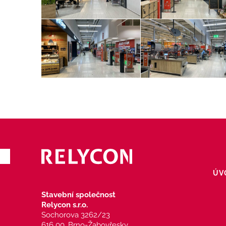
ÚV
Stavební společnost
Relycon s.r.o.
Sochorova 3262/23
616 00, Brno-Žabovřesky