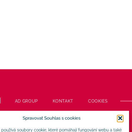
AD GROUP
KONTAKT
COOKIES
Spravovat Souhlas s cookies
 používá soubory cookie, které pomáhají fungování webu a také