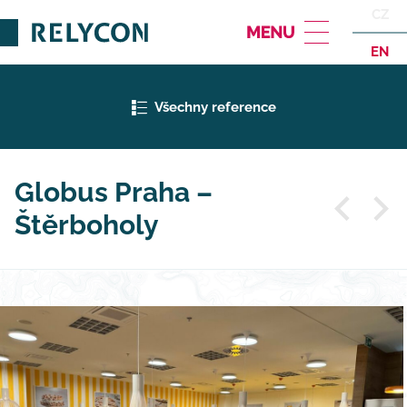
CZ
EN
Všechny reference
Globus Praha –
Štěrboholy