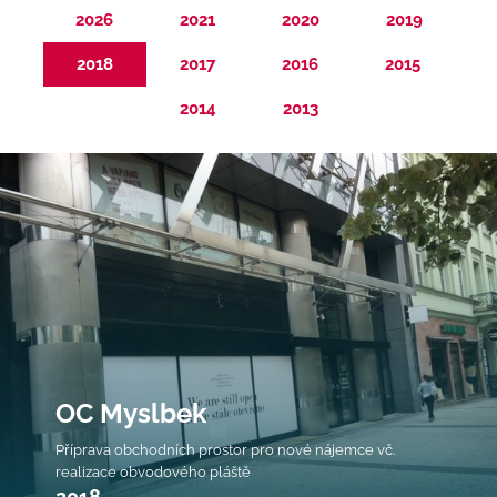
2026
2021
2020
2019
2018
2017
2016
2015
2014
2013
OC Myslbek
Příprava obchodních prostor pro nové nájemce vč.
realizace obvodového pláště
2018