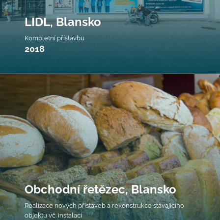
LIDL, Blansko
Kompletní přístavbu
2018
Obchodní řetězec, Blansko
Realizace nových přístaveb a rekonstrukce stávajícího
objektu vč. instalací