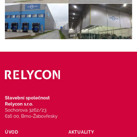
Stavební společnost
Relycon s.r.o.
Sochorova 3262/23
616 00, Brno-Žabovřesky
ÚVOD
AKTUALITY