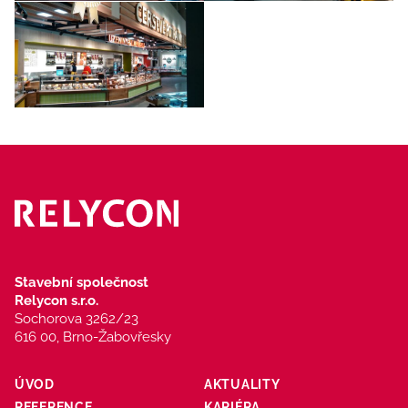
Stavební společnost
Relycon s.r.o.
Sochorova 3262/23
616 00, Brno-Žabovřesky
ÚVOD
AKTUALITY
REFERENCE
KARIÉRA